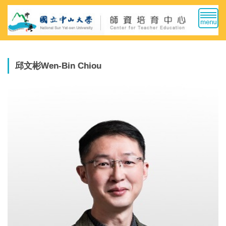
跳
到
主
要
內
容
邱文彬Wen-Bin Chiou
區