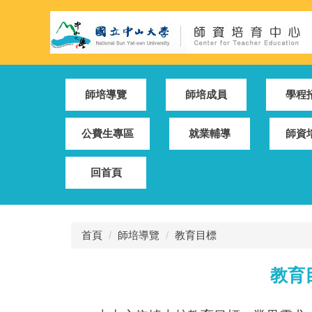
跳
到
主
要
內
容
師培導覽
師培成員
學程
區
公費生專區
就業輔導
師資
回首頁
首頁
師培導覽
教育目標
教育