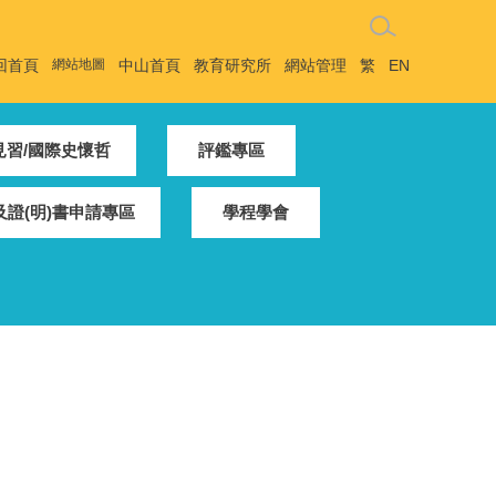
回首頁
網站地圖
中山首頁
教育研究所
網站管理
繁
EN
見習/國際史懷哲
評鑑專區
證(明)書申請專區
學程學會