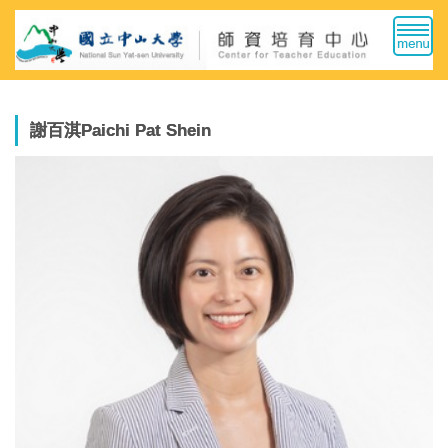
跳
到
主
要
內
容
謝百淇Paichi Pat Shein
區