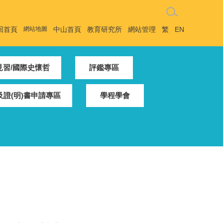
回首頁
網站地圖
中山首頁
教育研究所
網站管理
繁
EN
見習/國際史懷哲
評鑑專區
證(明)書申請專區
學程學會