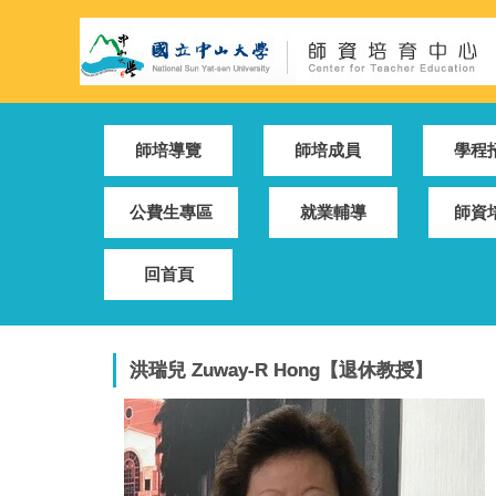
跳
到
主
要
內
容
師培導覽
師培成員
學程
區
公費生專區
就業輔導
師資
回首頁
洪瑞兒 Zuway-R Hong【退休教授】