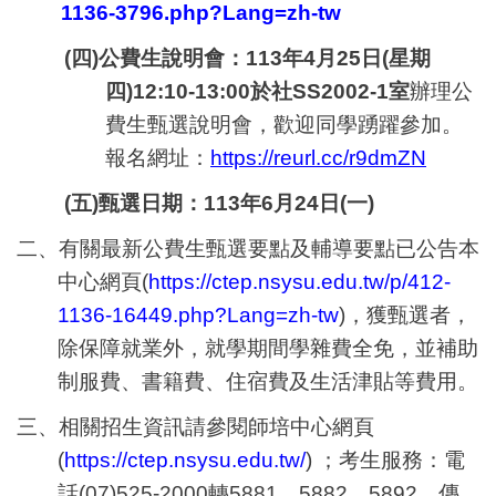
1136-3796.php?Lang=zh-tw
(
四)公費生說明會：
113
年4月25日(星期
四)12:10-13:00於社SS2002-1室
辦理公
費生甄選說明會，歡迎同學踴躍參加。
報名網址：
https://reurl.cc/r9dmZN
(
五)甄選日期：113年6月24日(一)
二、有關最新公費生甄選要點及輔導要點已公告本
中心網頁(
https://ctep.nsysu.edu.tw/p/412-
1136-16449.php?Lang=zh-tw
)，獲甄選者，
除保障就業外，就學期間學雜費全免，並補助
制服費、書籍費、住宿費及生活津貼等費用。
三、相關招生資訊請參閱師培中心網頁
(
https://ctep.nsysu.edu.tw/
) ；考生服務：電
話(07)525-2000轉5881、5882、5892，傳