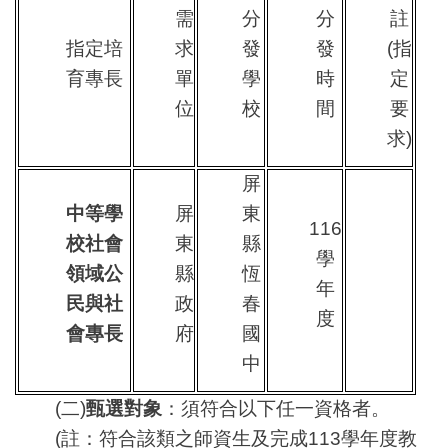
需
分
分
註
指定培
求
發
發
(指
育專長
單
學
時
定
位
校
間
要
求)
屏
中等學
屏
東
116
校社會
東
縣
學
領域公
縣
恆
年
民與社
政
春
度
會專長
府
國
中
(
二)
甄選對象
：須符合以下任一資格者。
(註：
符合該類之師資生及完成113學年度教