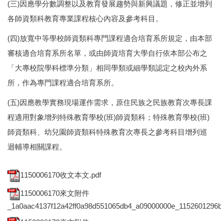
(三)因應學分數調整以及教育發展趨勢與新興議題，修正並增列
各師資類科教育專業課程核心內容及參考科目。
(四)放寬中等學校師資類科專門課程適合培育系所規定，由本部
審核適合培育系所名單，或由師資培育大學自行依本部公布之
「大專校院學科標準分類」相同學類或細學類認定之校內外系
所，作為專門課程適合培育系所。
(五)因應教學實務現場運作需求，原住民族之民族教育次專長課
程適用對象增列特殊教育學校(班)師資類科；特殊教育學校(班)
師資類科、幼兒園師資類科特殊教育次專長之參考科目增列巡
迴輔導相關課程。
1150006170收文本文.pdf
1150006170來文附件
_1a0aac4137f12a42ff0a98d551065db4_a09000000e_1152601296b