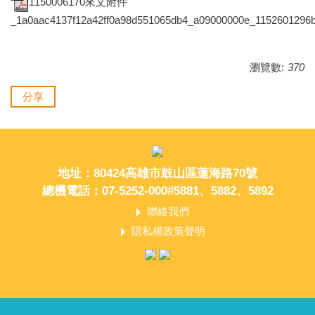
1150006170來文附件
_1a0aac4137f12a42ff0a98d551065db4_a09000000e_1152601296b
瀏覽數:
370
分享
地址：80424高雄市鼓山區蓮海路70號
總機電話：07-5252-000#5881、5882、5892
聯絡我們
隱私權政策聲明