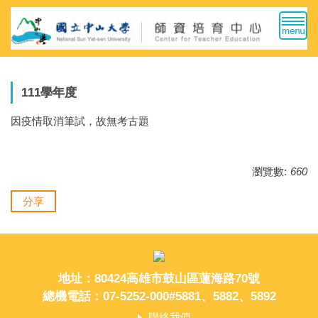
跳
到
主
要
內
容
111學年度
區
因疫情取消筆試，故無考古題
瀏覽數:
660
分享
地址：80424高雄市鼓山區蓮海路70號
總機電話：07-5252-000#5881、5882、5892
聯絡我們