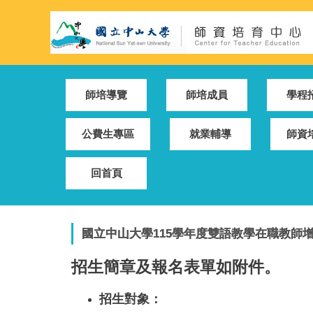
跳
到
主
要
內
容
師培導覽
師培成員
學程
區
公費生專區
就業輔導
師資
回首頁
國立中山大學115學年度雙語教學在職教師增能
招生簡章及報名表單如附件。
招生對象：