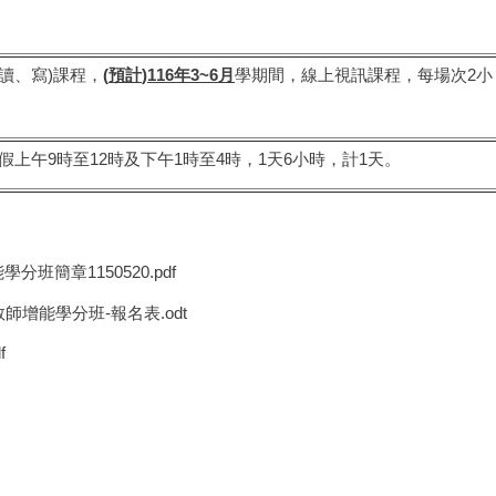
讀、寫)課程，
(
預計
)116
年
3~6
月
學期間，線上視訊課程，每場次2小
假上午9時至12時及下午1時至4時，1天6小時，計1天。
簡章1150520.pdf
師增能學分班-報名表.odt
f