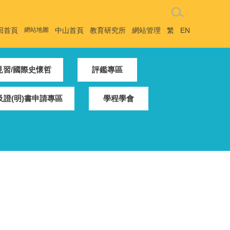
回首頁
網站地圖
中山首頁
教育研究所
網站管理
繁
EN
見習/國際史懷哲
評鑑專區
證(明)書申請專區
學程學會