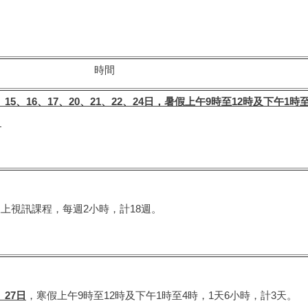
時間
、
15
、
16
、
17
、
20
、
21
、
22
、
24
日，暑假上午
9
時至
12
時及下午
1
時
。
上視訊課程，每週2小時，計18週。
、
27
日
，寒假上午9時至12時及下午1時至4時，1天6小時，計3天。