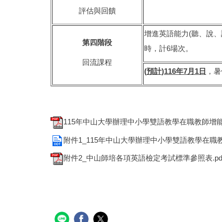
評估與回饋
增進英語能力(聽、說、
第四階段
時，計6場次。
回流課程
(
預計
)116
年
7
月
1
日
，暑
115年中山大學辦理中小學雙語教學在職教師增能學分班
附件1_115年中山大學辦理中小學雙語教學在職教
附件2_中山師培各項英語檢定考試標準參照表.pd