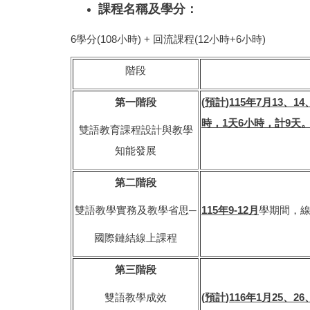
課程名稱及學分：
6學分(108小時) + 回流課程(12小時+6小時)
階段
第一階段
(
預計
)115
年
7
月
13
、
14
時，
1
天
6
小時，計
9
天
雙語教育課程設計與教學
知能發展
第二階段
雙語教學實務及教學省思─
115
年
9-12
月
學期間，線
國際鏈結線上課程
第三階段
雙語教學成效
(
預計
)116
年
1
月
25
、
26