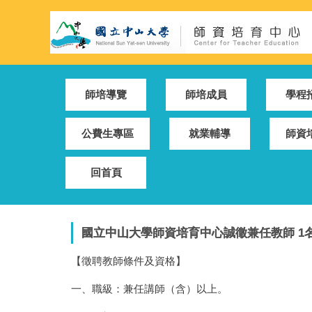
跳
到
主
要
內
容
師培導覽
師培成員
學程
區
公費生專區
就業輔導
師資
回首頁
國立中山大學師資培育中心誠徵兼任教師 1
【徵聘教師條件及資格】
一、職級：兼任講師（含）以上。