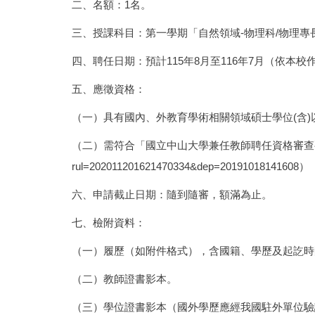
二、名額：1名。
三、授課科目：第一學期「自然領域-物理科/物理專
四、聘任日期：預計115年8月至116年7月（依本
五、應徵資格：
（一）具有國內、外教育學術相關領域碩士學位(含
（二）需符合「國立中山大學兼任教師聘任資格審查
rul=202011201621470334&dep=20191018141608
）
六、申請截止日期：隨到隨審，額滿為止。
七、檢附資料：
（一）履歷（如附件格式），含國籍、學歷及起訖時
（二）教師證書影本。
（三）學位證書影本（國外學歷應經我國駐外單位驗