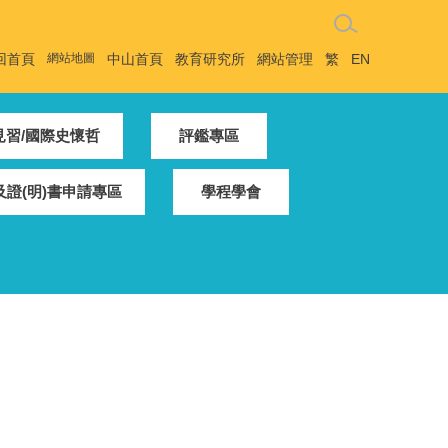
回首頁
網站地圖
中山首頁
教育研究所
網站管理
繁
EN
見習/國際史懷哲
評鑑專區
證(明)書申請專區
學程學會