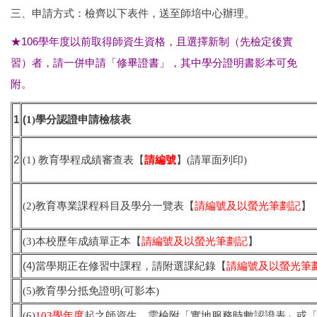
三、申請方式：檢齊以下表件，送至師培中心辦理。
★106學年度以前取得師資生資格，且選擇新制（先檢定後實
習）者，請一併申請「修畢證書」，其中學分證明書影本可免
附。
1
(
1)學分認證申請檢核表
2
(1) 教育學程成績審查表【
請編號
】(請單面列印)
(2)教育專業課程科目及學分一覽表【
請編號及以螢光筆劃記
】
(3)本校歷年成績單正本【
請編號及以螢光筆劃記
】
(4)
當學期正在修習中課程，請附選課紀錄【
請編號及以螢光筆
(5)教育學分抵免證明(可影本)
(6)
103學年
度
起之師資生，需檢附「實地服務時數認證表」或