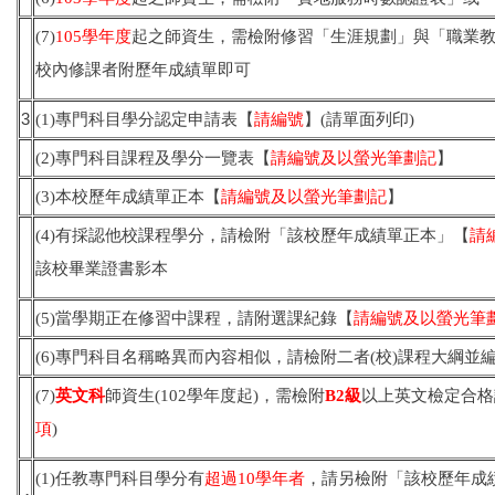
(7)
105學年度
起之師資生，需檢附修習「生涯規劃」與「職業
校內修課者附歷年成
績單即可
3
(1)專門科目學分認定申請表【
請編號
】(請單面列印)
(2)專門科目課程及學分一覽表【
請編號及以螢光筆劃記
】
(3)本校歷年成績單正本【
請編號及以螢光筆劃記
】
(4)有採認他校課程學分，請檢附「該校歷年成績單正本」【
請
該校畢業證書影本
(5)當學期正在修習中課程，請附選課紀錄【
請編號及以螢光筆
(6)專門科目名稱略異而內容相似，請檢附二者(校)課程大綱並
(7)
英文科
師資生(102學年度起)，需檢附
B2級
以上英文檢定合格
項
)
(1)任教專門科目學分有
超過10學年者
，請另檢附「該校歷年成